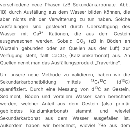
verschiedene neue Phasen (zB Sekundärkarbonate, Abb.
1B) durch Ausfällung aus dem Wasser bilden können, die
aber nichts mit der Verwitterung zu tun haben. Solche
Ausfällungen sind gesteuert durch Übersättigung des
2+
Wasser mit Ca
Kationen, die aus dem Gestei
ausgewaschen werden. Sobald CO
(zB in Böden a
2
Wurzeln gebunden oder an Quellen aus der Luft) zur
Verfügung steht, fällt CaCO
(Kalziumkarbonat) aus. An
3
Quellen nennt man das Ausfällungsprodukt „Travertine“.
Um unsere neue Methode zu validieren, haben wir die
13
12
13
Sekundärkarbonatbildung mittels
C/
C (d
C)
13
quantifiziert. Durch eine Messung von d
C an Gestein,
Sediment, Böden und vorallem Wasser kann berechnet
werden, welcher Anteil aus dem Gestein (also primär
gebildetes Kalziumkarbonat) stammt, und wieviel
Sekundärkarbonat aus dem Wasser ausgefallen ist.
9
Außerdem haben wir berechnet, wieviel
Be aus dem