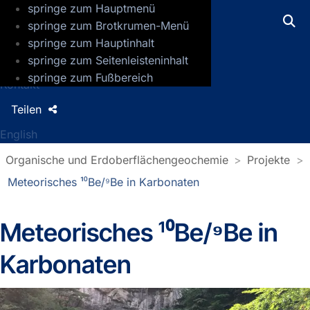
springe zum Hauptmenü
GFZ Helmholtz-Zentrum für Geoforsch
springe zum Brotkrumen-Menü
springe zum Hauptinhalt
Presse
springe zum Seitenleisteninhalt
Jobs
springe zum Fußbereich
Kontakt
Teilen
English
Organische und Erdoberflächengeochemie
Projekte
Meteorisches ¹⁰Be/⁹Be in Karbonaten
Meteorisches ¹⁰Be/⁹Be in
Karbonaten