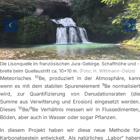
vorherige Folie
näch
Die Lisonquelle im französischen Jura-Gebirge. Schafthöhe und -
breite beim Quellaustritt ca. 10x10 m.
(Foto: H. Wittmann-Oelze)
10
Meteorisches
Be, produziert in der Atmosphäre, kann
9
wenn es mit dem stabilen Spurenelement
Be normalisier
wird, zur Quantifizierung von Denudationsraten (die
Summe aus Verwitterung und Erosion) eingesetzt werden.
10
9
Dieses
Be/
Be Verhältnis messen wir in Flussedimenten
Böden, aber auch in Wasser oder sogar Pflanzen.
In diesem Projekt haben wir diese neue Methode für
Karbonatgestein entwickelt. Als natürliches „Labor“ haben