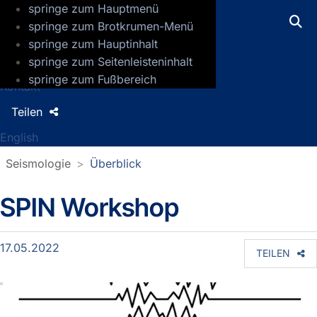
springe zum Hauptmenü
GFZ Helmholtz-Zentrum für Geoforsch
springe zum Brotkrumen-Menü
springe zum Hauptinhalt
Presse
springe zum Seitenleisteninhalt
Jobs
springe zum Fußbereich
Kontakt
Teilen
English
Seismologie
Überblick
SPIN Workshop
Detailseite Sektionsnews
17.05.2022
TEILEN