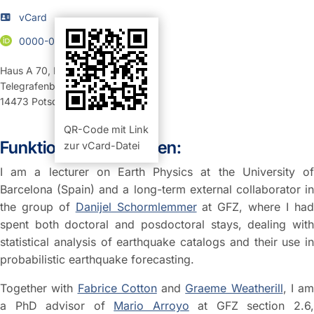
vCard
0000-0002-9300-4283
Haus A 70
,
Raum 207 (Büro)
Telegrafenberg
14473
Potsdam
QR-Code mit Link
Funktion und Aufgaben:
zur vCard-Datei
I am a lecturer on Earth Physics at the University of
Barcelona (Spain) and a long-term external collaborator in
the group of
Danijel Schormlemmer
at GFZ, where I ha
spent both doctoral and posdoctoral stays, dealing with
statistical analysis of earthquake catalogs and their use in
probabilistic earthquake forecasting.
Together with
Fabrice Cotton
and
Graeme Weatherill
, I am
a PhD advisor of
Mario Arroyo
at GFZ section 2.6