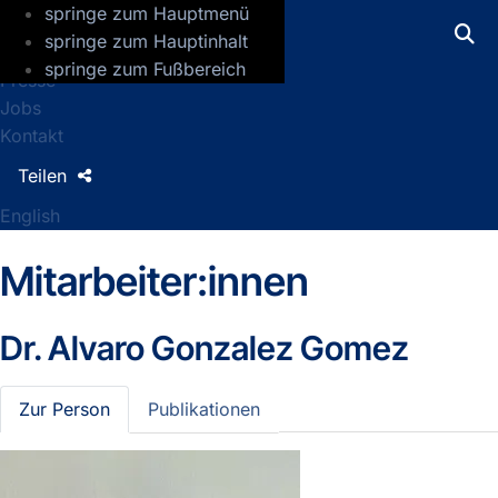
springe zum Hauptmenü
GFZ Helmholtz-Zentrum für Geoforsch
springe zum Hauptinhalt
springe zum Fußbereich
Presse
Jobs
Kontakt
Teilen
English
Mitarbeiter:innen
Dr.
Alvaro Gonzalez Gomez
Zur Person
Publikationen