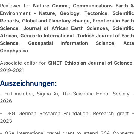
Reviewer for
Nature Comm., Communications Earth 
Environment - Nature, Geology
,
Tectonics
,
Scientifi
Reports
,
Global and Planetary change,
Frontiers in Earth
Science
,
Journal of African Earth Sciences
,
Scientific
African
,
Geocarto International
,
Turkish Journal of Earth
Science
,
Geospatial Information Science, Acta
Geophysica
Associate editor for
SINET-Ethiopian Journal of Science
,
2019-2021
Auszeichnungen:
- Full member, Sigma Xi, The Scientific Honor Society -
2026
- DFG German Research Foundation, Research grant -
2023
- GSA International travel grant to attend GSA Connects