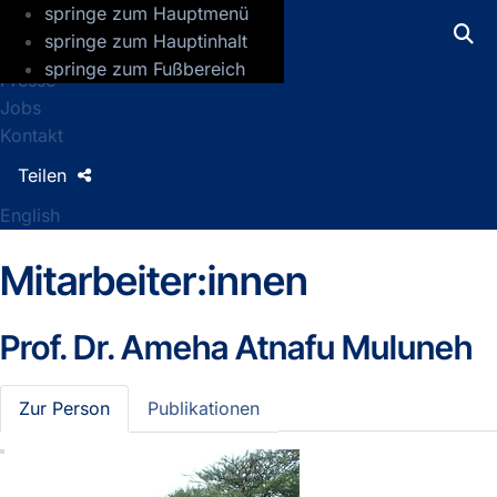
springe zum Hauptmenü
GFZ Helmholtz-Zentrum für Geoforsch
springe zum Hauptinhalt
springe zum Fußbereich
Presse
Jobs
Kontakt
Teilen
English
Mitarbeiter:innen
Prof. Dr.
Ameha Atnafu Muluneh
Zur Person
Publikationen