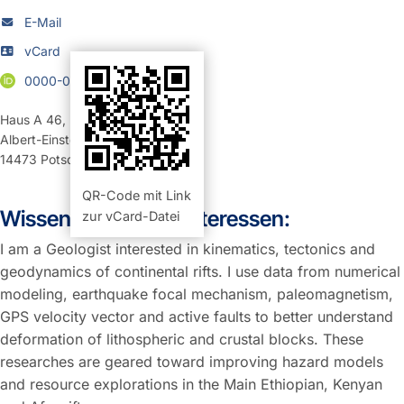
E-Mail
vCard
0000-0002-8435-4927
Haus A 46
,
Raum 206 (Büro)
Albert-Einstein-Straße 42-46
14473
Potsdam
QR-Code mit Link
Wissenschaftliche Interessen:
zur vCard-Datei
I am a Geologist interested in kinematics, tectonics and
geodynamics of continental rifts. I use data from numerical
modeling, earthquake focal mechanism, paleomagnetism,
GPS velocity vector and active faults to better understand
deformation of lithospheric and crustal blocks. These
researches are geared toward improving hazard models
and resource explorations in the Main Ethiopian, Kenyan