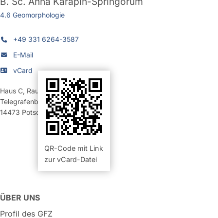
B. Sc.
Anna Karapin-Springorum
4.6 Geomorphologie
+49 331 6264-3587
E-Mail
vCard
Haus C
,
Raum 324 (Büro)
Telegrafenberg
14473
Potsdam
QR-Code mit Link
zur vCard-Datei
ÜBER UNS
Profil des GFZ