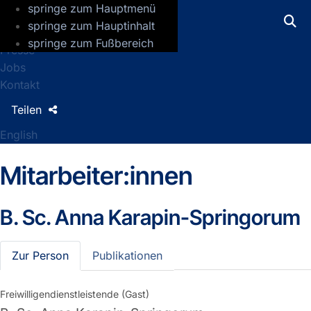
springe zum Hauptmenü
GFZ Helmholtz-Zentrum für Geoforsch
springe zum Hauptinhalt
springe zum Fußbereich
Presse
Jobs
Kontakt
Teilen
English
Mitarbeiter:innen
B. Sc.
Anna Karapin-Springorum
Zur Person
Publikationen
Freiwilligendienstleistende (Gast)