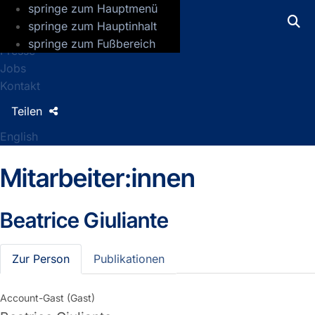
springe zum Hauptmenü
GFZ Helmholtz-Zentrum für Geoforsch
springe zum Hauptinhalt
springe zum Fußbereich
Presse
Jobs
Kontakt
Teilen
English
Mitarbeiter:innen
Beatrice Giuliante
Zur Person
Publikationen
Account-Gast (Gast)