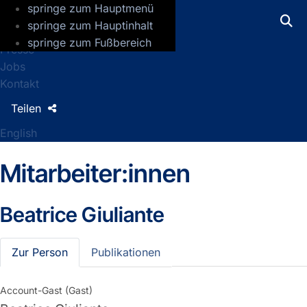
springe zum Hauptmenü
GFZ Helmholtz-Zentrum für Geoforsch
springe zum Hauptinhalt
springe zum Fußbereich
Presse
Jobs
Kontakt
Teilen
English
Mitarbeiter:innen
Beatrice Giuliante
Zur Person
Publikationen
Account-Gast (Gast)