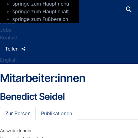
springe zum Hauptmenü
GFZ Helmholtz-Zentrum für Geoforsch
springe zum Hauptinhalt
springe zum Fußbereich
Presse
Jobs
Kontakt
Teilen
English
Mitarbeiter:innen
Benedict Seidel
Zur Person
Publikationen
Auszubildender