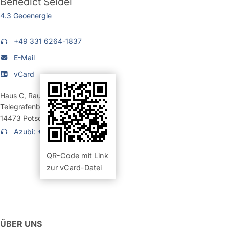
Benedict Seidel
4.3 Geoenergie
+49 331 6264-1837
E-Mail
vCard
Haus C
,
Raum 226 (Büro)
Telegrafenberg
14473
Potsdam
Azubi: +49 331 6264-1837
QR-Code mit Link
zur vCard-Datei
ÜBER UNS