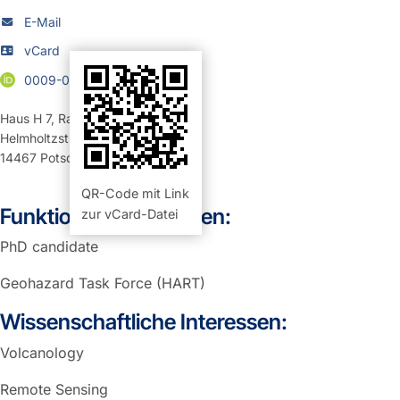
E-Mail
vCard
0009-0005-2659-709X
Haus H 7
,
Raum 320 (Büro)
Helmholtzstraße 6/7
14467
Potsdam
QR-Code mit Link
Funktion und Aufgaben:
zur vCard-Datei
PhD candidate
Geohazard Task Force (HART)
Wissenschaftliche Interessen:
Volcanology
Remote Sensing