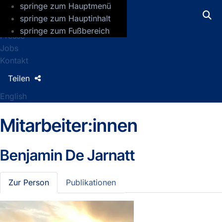
springe zum Hauptmenü
GFZ Helmholtz-Zentrum für Geoforsch
springe zum Hauptinhalt
springe zum Fußbereich
Presse
Jobs
Kontakt
Teilen
English
Mitarbeiter:innen
Benjamin De Jarnatt
Zur Person
Publikationen