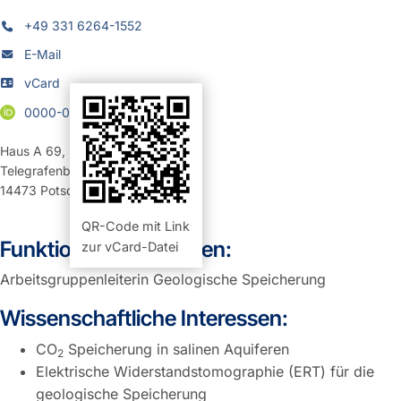
+49 331 6264-1552
E-Mail
vCard
0000-0002-3058-7469
Haus A 69
,
Raum 212 (Büro)
Telegrafenberg
14473
Potsdam
QR-Code mit Link
Funktion und Aufgaben:
zur vCard-Datei
Arbeitsgruppenleiterin Geologische Speicherung
Wissenschaftliche Interessen:
CO
Speicherung in salinen Aquiferen
2
Elektrische Widerstandstomographie (ERT) für die
geologische Speicherung