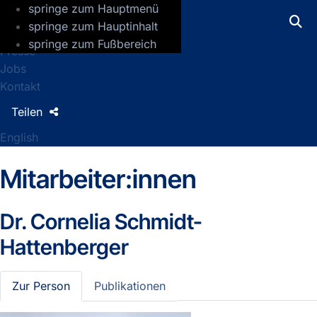
springe zum Hauptmenü
GFZ Helmholtz-Zentrum für Geoforsch
springe zum Hauptinhalt
springe zum Fußbereich
Presse
Jobs
Kontakt
Teilen
English
Mitarbeiter:innen
Dr.
Cornelia Schmidt-
Hattenberger
Zur Person
Publikationen