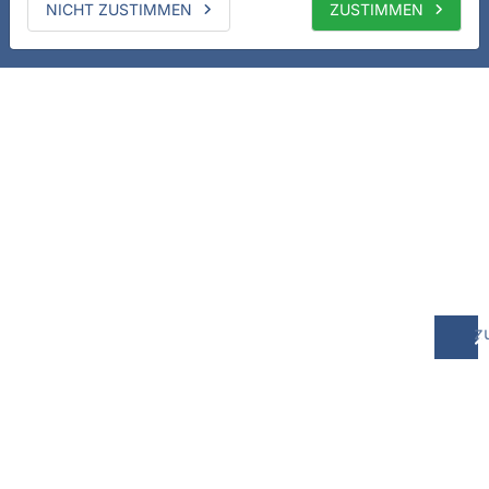
NICHT ZUSTIMMEN
ZUSTIMMEN
z