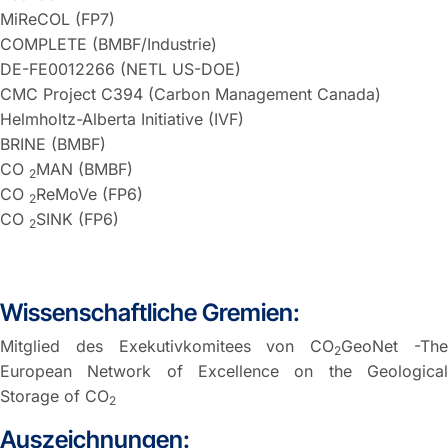
MiReCOL (FP7)
COMPLETE (BMBF/Industrie)
DE-FE0012266 (NETL US-DOE)
CMC Project C394 (Carbon Management Canada)
Helmholtz-Alberta Initiative (IVF)
BRINE (BMBF)
CO
MAN (BMBF)
2
CO
ReMoVe (FP6)
2
CO
SINK (FP6)
2
Wissenschaftliche Gremien:
Mitglied des Exekutivkomitees von CO
GeoNet -Th
2
European Network of Excellence on the Geological
Storage of CO
2
Auszeichnungen: