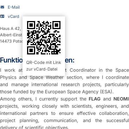
E-Mail
vCard
Haus A 42
,
Raum 207 (Büro)
Albert-Einstein-Straße 42-46
14473
Potsdam
Funktion und Aufgaben:
QR-Code mit Link
zur vCard-Datei
I work at GFZ as a Project Coordinator in the Space
Physics and Space Weather section, where I coordinate
and manage international research projects, particularly
those funded by the European Space Agency (ESA).
Among others, I currently support the
FLAG
and
NEOMI
projects, working closely with scientists, engineers, and
international partners to ensure effective collaboration,
project planning, communication, and the successful
delivery of scientific objectives.