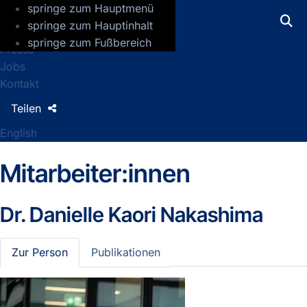
springe zum Hauptmenü
GFZ Helmholtz-Zentrum für Geoforsch
springe zum Hauptinhalt
springe zum Fußbereich
Presse
Jobs
Kontakt
Teilen
English
Mitarbeiter:innen
Dr.
Danielle Kaori Nakashima
Zur Person
Publikationen