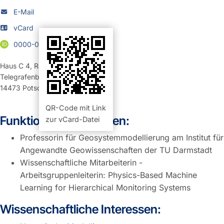
E-Mail
vCard
0000-0002-7932-6251
Haus C 4
,
Raum 1.08 (Büro)
Telegrafenberg
14473
Potsdam
QR-Code mit Link
Funktion und Aufgaben:
zur vCard-Datei
Professorin für Geosystemmodellierung am Institut für
Angewandte Geowissenschaften der TU Darmstadt
Wissenschaftliche Mitarbeiterin -
Arbeitsgruppenleiterin: Physics-Based Machine
Learning for Hierarchical Monitoring Systems
Wissenschaftliche Interessen: