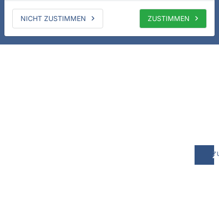
NICHT ZUSTIMMEN
ZUSTIMMEN
z