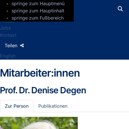
springe zum Hauptmenü
GFZ Helmholtz-Zentrum für Geoforsch
springe zum Hauptinhalt
springe zum Fußbereich
Presse
Jobs
Kontakt
Teilen
English
Mitarbeiter:innen
Prof. Dr.
Denise Degen
Zur Person
Publikationen