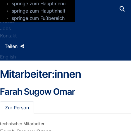
springe zum Hauptmenü
GFZ Helmholtz-Zentrum für Geoforsch
springe zum Hauptinhalt
springe zum Fußbereich
Presse
Jobs
Kontakt
Teilen
English
Mitarbeiter:innen
Farah Sugow Omar
Zur Person
technischer Mitarbeiter