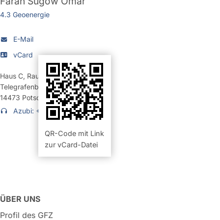
Farah Sugow Omar
4.3 Geoenergie
E-Mail
vCard
Haus C
,
Raum 226 (Büro)
Telegrafenberg
14473
Potsdam
Azubi: +49 331 6264-1837
QR-Code mit Link
zur vCard-Datei
ÜBER UNS
Profil des GFZ