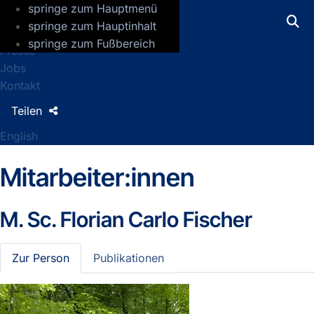
springe zum Hauptmenü
GFZ Helmholtz-Zentrum für Geoforsch
springe zum Hauptinhalt
springe zum Fußbereich
Presse
Jobs
Kontakt
Teilen
English
Mitarbeiter:innen
M. Sc.
Florian Carlo Fischer
Zur Person
Publikationen