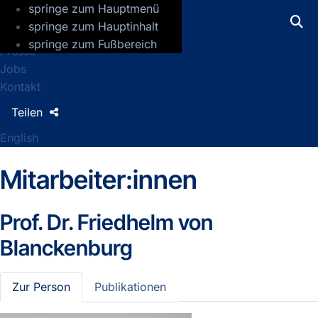
springe zum Hauptmenü
GFZ Helmholtz-Zentrum für Geoforsch
springe zum Hauptinhalt
springe zum Fußbereich
Presse
Jobs
Kontakt
Teilen
English
Mitarbeiter:innen
Prof. Dr.
Friedhelm von
Blanckenburg
Zur Person
Publikationen