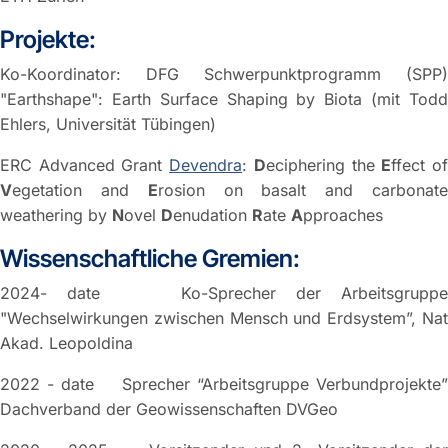
Projekte:
Ko-Koordinator: DFG Schwerpunktprogramm (SPP)
"Earthshape": Earth Surface Shaping by Biota (mit Todd
Ehlers, Universität Tübingen)
ERC Advanced Grant
Devendra
:
D
eciphering the
E
ffect o
V
egetation and
E
rosion on basalt and carbonat
weathering by
N
ovel
D
enudation
R
ate
A
pproaches
Wissenschaftliche Gremien:
2024- date Ko-Sprecher der Arbeitsgruppe
"Wechselwirkungen zwischen Mensch und Erdsystem”, Nat
Akad. Leopoldina
2022 - date Sprecher “Arbeitsgruppe Verbundprojekte”
Dachverband der Geowissenschaften DVGeo