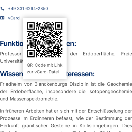
+49 331 6264-2850
vCard
Funktion und Aufgaben:
Professor der Geochemie der Erdoberfläche, Freie
Universität Berlin
QR-Code mit Link
zur vCard-Datei
Wissenschaftliche Interessen:
Friedhelm von Blanckenburgs Disziplin ist die Geochemie
der Erdoberfläche, insbesondere die Isotopengeochemie
und Massenspektrometrie.
In früheren Arbeiten hat er sich mit der Entschlüsselung der
Prozesse im Erdinneren befasst, wie der Bestimmung der
Herkunft granitischer Gesteine in Kollisiongebirgen. Dies