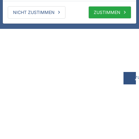
NICHT ZUSTIMMEN
ZUSTIMMEN
z