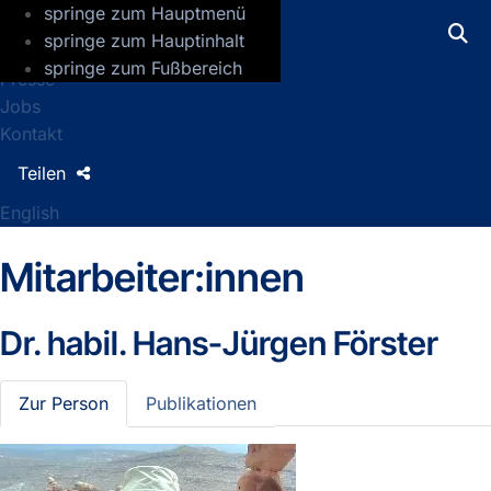
springe zum Hauptmenü
GFZ Helmholtz-Zentrum für Geoforsch
springe zum Hauptinhalt
springe zum Fußbereich
Presse
Jobs
Kontakt
Teilen
English
Mitarbeiter:innen
Dr. habil.
Hans-Jürgen Förster
Zur Person
Publikationen