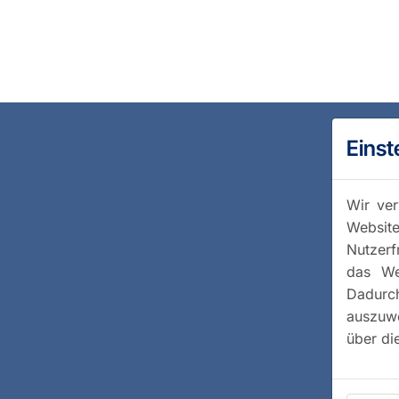
Einst
Wir ver
Website
Nutzerf
das We
Dadurc
auszuwe
über di