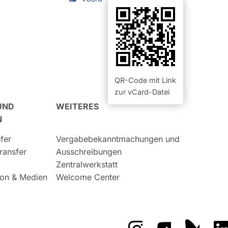
QR-Code mit Link
zur vCard-Datei
UND
WEITERES
N
fer
Vergabebekanntmachungen und
ransfer
Ausschreibungen
Zentralwerkstatt
on & Medien
Welcome Center
Das GFZ auf Instragr
Das GFZ auf 
Das GF