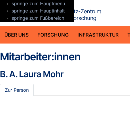
springe zum Hauptmenü
GFZ Helmho
springe zum Hauptinhalt
springe zum Fußbereich
ÜBER UNS
FORSCHUNG
INFRASTRUKTUR
Mitarbeiter:innen
B. A.
Laura Mohr
Zur Person