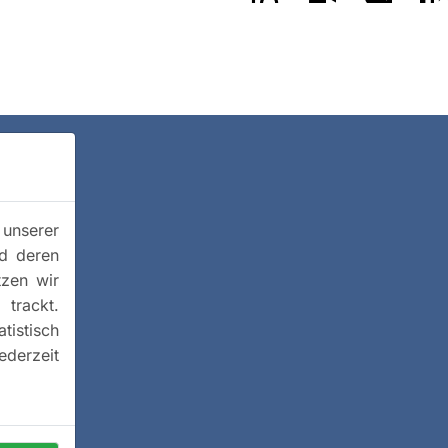
 unserer
nd deren
tzen wir
trackt.
istisch
ederzeit