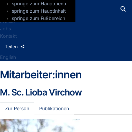
springe zum Hauptmenü
GFZ Helmholtz-Zentrum für Geoforsch
springe zum Hauptinhalt
springe zum Fußbereich
Presse
Jobs
Kontakt
Teilen
English
Mitarbeiter:innen
M. Sc.
Lioba Virchow
Zur Person
Publikationen