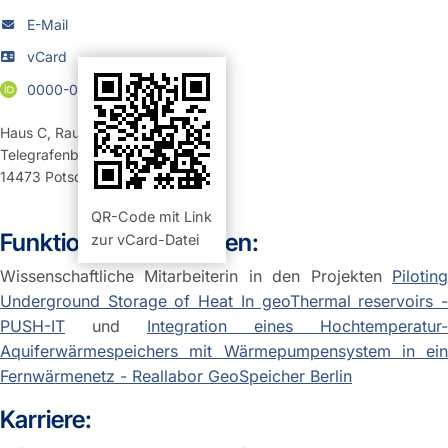
E-Mail
vCard
0000-0002-7438-8058
Haus C
,
Raum 220 (Büro)
Telegrafenberg
14473
Potsdam
QR-Code mit Link
Funktion und Aufgaben:
zur vCard-Datei
Wissenschaftliche Mitarbeiterin in den Projekten
Piloting
Underground Storage of Heat In geoThermal reservoirs -
PUSH-IT
und
Integration eines Hochtemperatur-
Aquiferwärmespeichers mit Wärmepumpensystem in ein
Fernwärmenetz - Reallabor GeoSpeicher Berlin
Karriere: