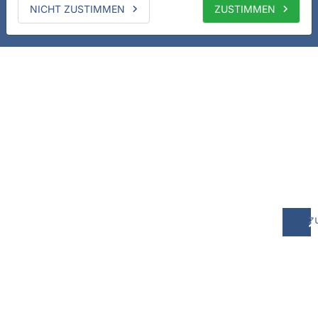
NICHT ZUSTIMMEN
ZUSTIMMEN
z