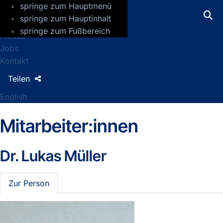
springe zum Hauptmenü
GFZ Helmholtz-Zentrum für Geoforsch
springe zum Hauptinhalt
springe zum Fußbereich
Presse
Jobs
Kontakt
Teilen
English
Mitarbeiter:innen
Dr.
Lukas Müller
Zur Person