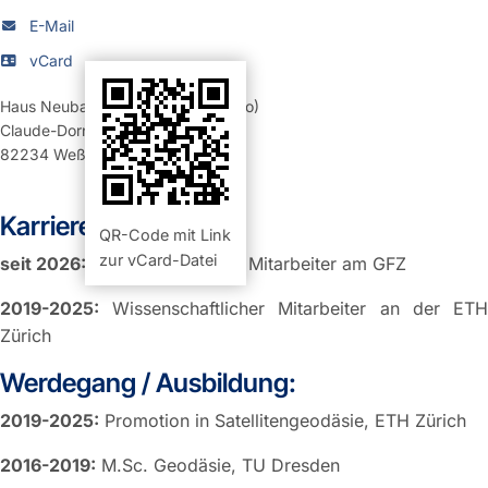
E-Mail
vCard
Haus Neubau 401
,
Raum 1.02 (Büro)
Claude-Dornier-Str. 1
82234
Weßling
Karriere:
QR-Code mit Link
zur vCard-Datei
seit 2026:
Wissenschaftlicher Mitarbeiter am GFZ
2019-2025:
Wissenschaftlicher Mitarbeiter an der ETH
Zürich
Werdegang / Ausbildung:
2019-2025:
Promotion in Satellitengeodäsie, ETH Zürich
2016-2019:
M.Sc. Geodäsie, TU Dresden