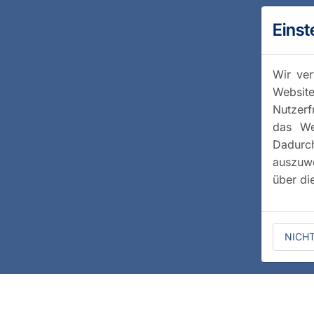
Einst
Wir ver
Website
Nutzerf
das We
Dadurc
auszuwe
über di
NICH