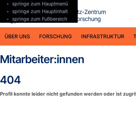
springe zum Hauptmenü
GFZ Helmho
springe zum Hauptinhalt
springe zum Fußbereich
ÜBER UNS
FORSCHUNG
INFRASTRUKTUR
Mitarbeiter:innen
404
Profil konnte leider nicht gefunden werden oder ist zugri