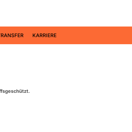
ltz-Zentrum für Geoforschung
TRANSFER
KARRIERE
ffsgeschützt.