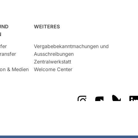
UND
WEITERES
N
fer
Vergabebekanntmachungen und
ransfer
Ausschreibungen
Zentralwerkstatt
on & Medien
Welcome Center
Das GFZ auf Instragr
Das GFZ auf 
Das GF