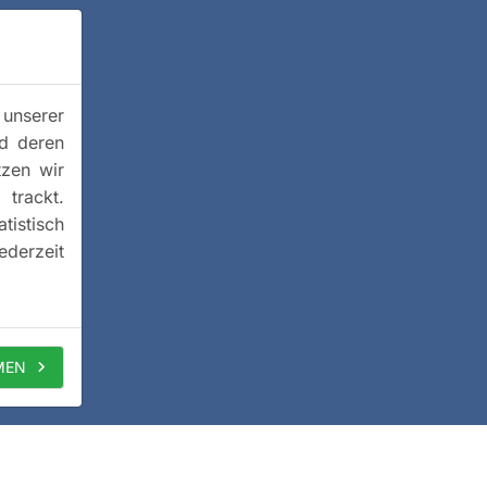
 unserer
nd deren
tzen wir
trackt.
istisch
ederzeit
MEN