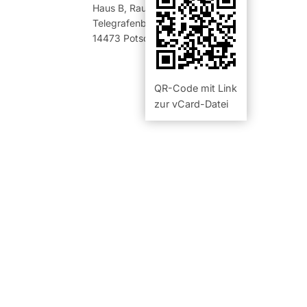
Haus B
,
Raum 326 (Büro)
Telegrafenberg
14473
Potsdam
QR-Code mit Link
zur vCard-Datei