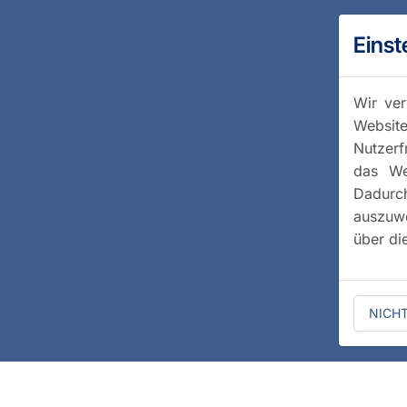
Einst
Wir ver
Website
Nutzerf
das We
Dadurc
auszuwe
über di
NICH