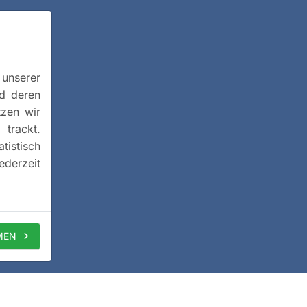
 unserer
nd deren
tzen wir
trackt.
istisch
ederzeit
MEN