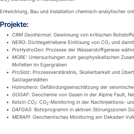
2
Entwicklung, Bau und Installation chemisch-analytischer 
Projekte:
CRM Geothermal
: Gewinnung von kritischen Rohstoff
NERO
: Dichtegetriebene Einlösung von CO₂ und dami
ProHydroGen
: Prozesse der Wasserstoffgenese währe
MORE:
Untersuchungen zum geophysikalischen Zusam
Mofetten im Egergraben
ProSalz
: Prozessverständnis, Skalierbarkeit und Über
Salzlagerstätten
Halmahera
: Gefährdungseinschätzung der seismischen
GOGAF
: Geochemie von Gasen in der Alpine Fault, N
Ketzin CO
₂
:
CO
-Monitoring in der Nachinjektions- un
2
DAFGAS
: Bohrprogramm in aktiven Störungszonen Sü
MERAPI:
Geochemisches Monitoring am Dekaden Vulk