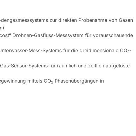
Bodengasmesssystems zur direkten Probenahme von Gasen
n)
-cost“ Drohnen-Gasfluss-Messsystem für vorausschauende
Unterwasser-Mess-Systems für die dreidimensionale CO
-
2
as-Sensor-Systems für räumlich und zeitlich aufgelöste
egewinnung mittels CO
Phasenübergängen in
2