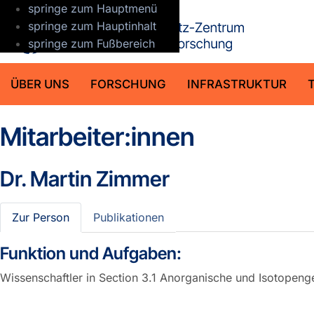
springe zum Hauptmenü
GFZ Helmho
springe zum Hauptinhalt
springe zum Fußbereich
ÜBER UNS
FORSCHUNG
INFRASTRUKTUR
Mitarbeiter:innen
Dr.
Martin Zimmer
Zur Person
Publikationen
Funktion und Aufgaben:
Wissenschaftler in Section 3.1 Anorganische und Isotopen