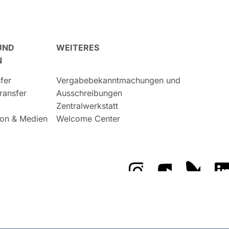
UND
WEITERES
N
fer
Vergabebekanntmachungen und
ransfer
Ausschreibungen
Zentralwerkstatt
on & Medien
Welcome Center
Das GFZ auf Instragr
Das GFZ auf 
Das GF