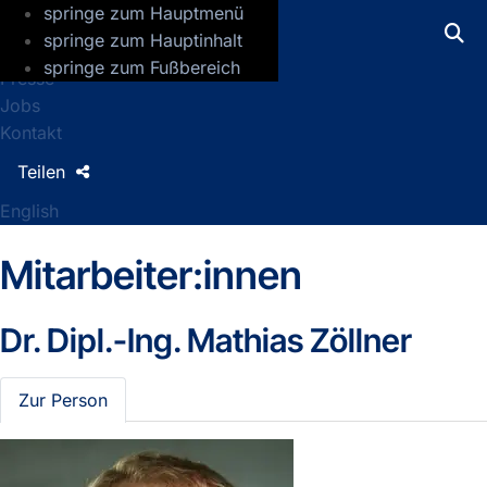
springe zum Hauptmenü
GFZ Helmholtz-Zentrum für Geoforsch
springe zum Hauptinhalt
springe zum Fußbereich
Presse
Jobs
Kontakt
Teilen
English
Mitarbeiter:innen
Dr. Dipl.-Ing.
Mathias Zöllner
Zur Person