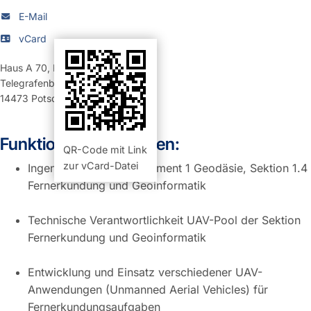
E-Mail
vCard
Haus A 70
,
Raum 302 (Büro)
Telegrafenberg
14473
Potsdam
Funktion und Aufgaben:
QR-Code mit Link
zur vCard-Datei
Ingenieur im GFZ-Department 1 Geodäsie, Sektion 1.4
Fernerkundung und Geoinformatik
Technische Verantwortlichkeit UAV-Pool der Sektion
Fernerkundung und Geoinformatik
Entwicklung und Einsatz verschiedener UAV-
Anwendungen (Unmanned Aerial Vehicles) für
Fernerkundungsaufgaben