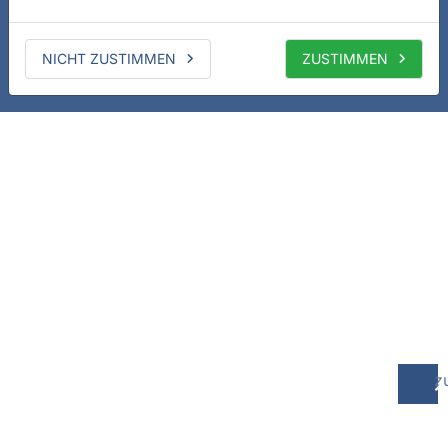
NICHT ZUSTIMMEN
ZUSTIMMEN
z