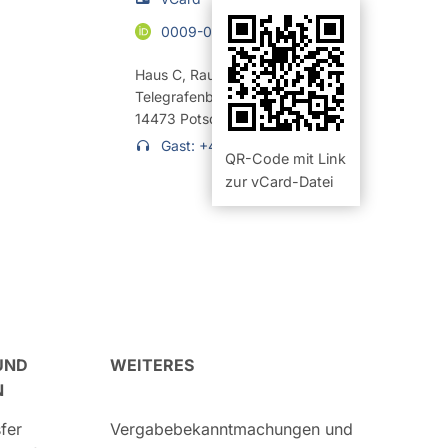
0009-0002-1393-1288
Haus C
,
Raum 328 (Büro)
Telegrafenberg
14473
Potsdam
Gast: +49 331 6264-1381
QR-Code mit Link
zur vCard-Datei
UND
WEITERES
N
fer
Vergabebekanntmachungen und