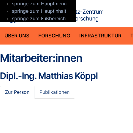
springe zum Hauptmenü
GFZ Helmho
springe zum Hauptinhalt
springe zum Fußbereich
ÜBER UNS
FORSCHUNG
INFRASTRUKTUR
Mitarbeiter:innen
Dipl.-Ing.
Matthias Köppl
Zur Person
Publikationen