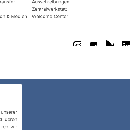
ransfer
Ausschreibungen
Zentralwerkstatt
on & Medien
Welcome Center
Das GFZ auf Instragr
Das GFZ auf 
Das GF
 unserer
nd deren
tzen wir