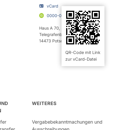
vCard
0000-0002-4787-1343
Haus A 70
,
Raum 220 (Büro)
Telegrafenberg
14473
Potsdam
QR-Code mit Link
zur vCard-Datei
UND
WEITERES
N
fer
Vergabebekanntmachungen und
ransfer
Ausschreibungen