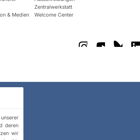
Zentralwerkstatt
on & Medien
Welcome Center
Das GFZ auf Instragr
Das GFZ auf 
Das GF
 unserer
nd deren
tzen wir