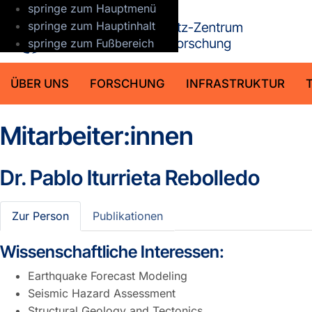
springe zum Hauptmenü
GFZ Helmho
springe zum Hauptinhalt
springe zum Fußbereich
ÜBER UNS
FORSCHUNG
INFRASTRUKTUR
Mitarbeiter:innen
Dr.
Pablo Iturrieta Rebolledo
Zur Person
Publikationen
Wissenschaftliche Interessen:
Earthquake Forecast Modeling
Seismic Hazard Assessment
Structural Geology and Tectonics