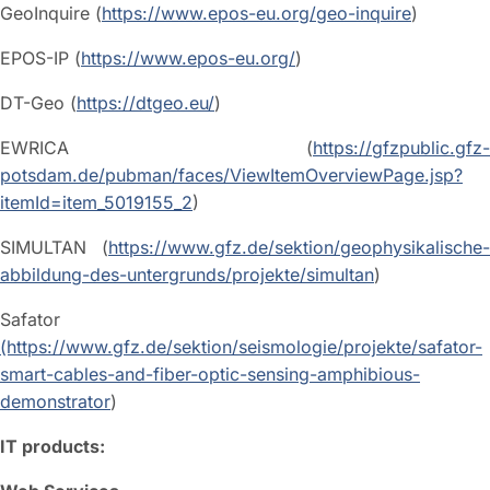
GeoInquire (
https://www.epos-eu.org/geo-inquire
)
EPOS-IP (
https://www.epos-eu.org/
)
DT-Geo (
https://dtgeo.eu/
)
EWRICA (
https://gfzpublic.gfz-
potsdam.de/pubman/faces/ViewItemOverviewPage.jsp?
itemId=item_5019155_2
)
SIMULTAN (
https://www.gfz.de/sektion/geophysikalische-
abbildung-des-untergrunds/projekte/simultan
)
Safator
(https://www.gfz.de/sektion/seismologie/projekte/safator-
smart-cables-and-fiber-optic-sensing-amphibious-
demonstrator
)
IT products: