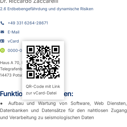
Dr.
Riccardo Zaccarelli
2.6 Erdbebengefährdung und dynamische Risiken
+49 331 6264-28671
E-Mail
vCard
0000-0001-9133-1750
Haus A 70
,
Raum 206 (Büro)
Telegrafenberg
14473
Potsdam
QR-Code mit Link
Funktion und Aufgaben:
zur vCard-Datei
● Aufbau und Wartung von Software, Web Diensten,
Datenbanken und Datensätze für den nahtlosen Zugang
und Verarbeitung zu seismologischen Daten