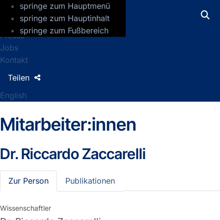
springe zum Hauptmenü
GFZ Helmholtz-Zentrum für Geoforsch
springe zum Hauptinhalt
springe zum Fußbereich
Presse
Jobs
Kontakt
Teilen
English
Mitarbeiter:innen
Dr.
Riccardo Zaccarelli
Zur Person
Publikationen
Wissenschaftler