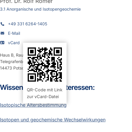
Prof. Dr.
Rolf Romer
3.1 Anorganische und Isotopengeochemie
+49 331 6264-1405
E-Mail
vCard
Haus B
,
Raum 122 (Büro)
Telegrafenberg
14473
Potsdam
Wissenschaftliche Interessen:
QR-Code mit Link
zur vCard-Datei
Isotopische Altersbestimmung
Isotopen und geochemische Wechselwirkungen