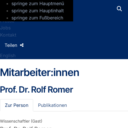
springe zum Hauptmenü
GFZ Helmholtz-Zentrum für Geoforsch
springe zum Hauptinhalt
springe zum Fußbereich
Presse
Jobs
Kontakt
Teilen
English
Mitarbeiter:innen
Prof. Dr.
Rolf Romer
Zur Person
Publikationen
Wissenschaftler (Gast)