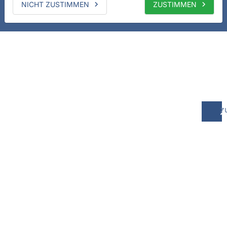
NICHT ZUSTIMMEN
ZUSTIMMEN
z