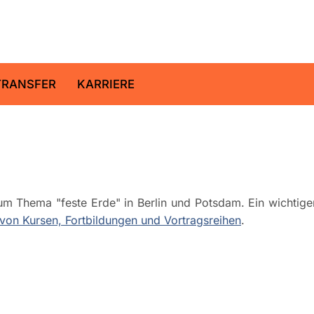
ltz-Zentrum für Geoforschung
TRANSFER
KARRIERE
m Thema "feste Erde" in Berlin und Potsdam. Ein wichtige
on Kursen, Fortbildungen und Vortragsreihen
.