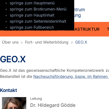
springe zum Hauptmenü
GFZ Helmho
springe zum Brotkrumen-Menü
springe zum Hauptinhalt
springe zum Seitenleisteninhalt
springe zum Fußbereich
ÜBER UNS
FORSCHUNG
INFRASTRUKTUR
Über uns
Fort- und Weiterbildung
GEO.X
GEO.X
Geo.X ist das geowissenschaftliche Kompetenznetzwerk zu
Bestandteil ist die
Nachwuchsförderung, bspw. im Rahmen v
Kontakt
Leitung
Dr.
Hildegard Gödde