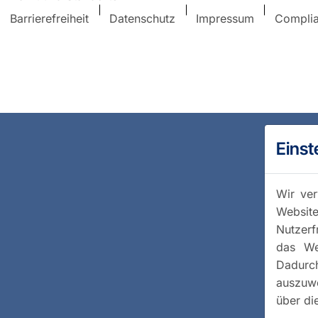
Barrierefreiheit
Datenschutz
Impressum
Compli
Einst
Wir ver
Website
Nutzerf
das We
Dadurc
auszuwe
über di