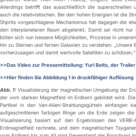
Allerdings betrifft das ausschließlich die superschnellen 
auch die relativistischen. Bei den hohen Energien ist die S
Shprits vorgeschlagene Mechanismus hat dagegen die etwas
den interplanetaren Raum abgelenkt. Damit sei nicht nur 
böten sich nun bessere Möglichkeiten, Prozesse in unsere
hin zu Sternen und fernen Galaxien zu verstehen. „Unsere 
vorherzusagen und damit wertvolle Satelliten zu schützen.
>>Das Video zur Pressemitteilung: Yuri Belts, der Trailer
>>Hier finden Sie Abbildung 1 in druckfähiger Auflösung
Abb. 1:
Visualisierung der magnetischen Umgebung der Erde 
der vom starken Magnetfeld im Erdkern gebildet wird. Die
Partikel in den Van-Allen-Strahlungsgürteln einfangen ka
aufgeschnittenen farbigen Ringe um die Erde zeigen die Z
Visualisierung basiert auf den Ergebnissen des VERB
Erdmagnetfeld rechnete, und dem magnetischen Tsyganenk
vom Erdkern bis zum All sind Gegenstand der Forschung in