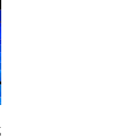
Folie
.
u