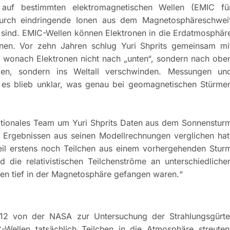
e auf bestimmten elektromagnetischen Wellen (EMIC fü
durch eindringende Ionen aus dem Magnetosphäreschwei
n sind. EMIC-Wellen können Elektronen in die Erdatmosphär
rnen. Vor zehn Jahren schlug Yuri Shprits gemeinsam mi
 wonach Elektronen nicht nach „unten“, sondern nach obe
den, sondern ins Weltall verschwinden. Messungen un
 es blieb unklar, was genau bei geomagnetischen Stürme
rnationales Team um Yuri Shprits Daten aus dem Sonnenstur
 Ergebnissen aus seinen Modellrechnungen verglichen hat
weil erstens noch Teilchen aus einem vorhergehenden Stur
d die relativistischen Teilchenströme an unterschiedliche
ilchen tief in der Magnetosphäre gefangen waren.“
012 von der NASA zur Untersuchung der Strahlungsgürte
-Wellen tatsächlich Teilchen in die Atmosphäre streuten