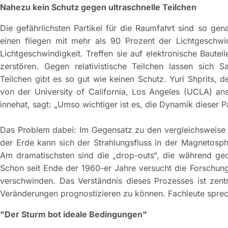
Nahezu kein Schutz gegen ultraschnelle Teilchen
Die gefährlichsten Partikel für die Raumfahrt sind so genan
einen fliegen mit mehr als 90 Prozent der Lichtgeschwi
Lichtgeschwindigkeit. Treffen sie auf elektronische Bautei
zerstören. Gegen relativistische Teilchen lassen sich Sa
Teilchen gibt es so gut wie keinen Schutz. Yuri Shprits, d
von der University of California, Los Angeles (UCLA) a
innehat, sagt: „Umso wichtiger ist es, die Dynamik dieser Pa
Das Problem dabei: Im Gegensatz zu den vergleichsweise
der Erde kann sich der Strahlungsfluss in der Magnetosp
Am dramatischsten sind die „drop-outs“, die während g
Schon seit Ende der 1960-er Jahre versucht die Forschun
verschwinden. Das Verständnis dieses Prozesses ist zent
Veränderungen prognostizieren zu können. Fachleute spre
"Der Sturm bot ideale Bedingungen"