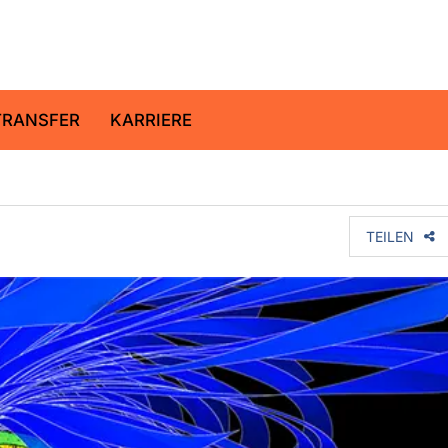
ltz-Zentrum für Geoforschung
TRANSFER
KARRIERE
TEILEN