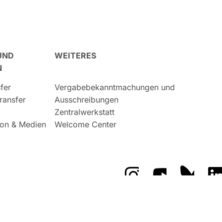
UND
WEITERES
N
fer
Vergabebekanntmachungen und
ransfer
Ausschreibungen
Zentralwerkstatt
on & Medien
Welcome Center
Das GFZ auf Instragr
Das GFZ auf 
Das GF