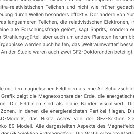
ultra-relativistischen Teilchen und nicht wie früher gedach
treuung durch Wellen besonders effektiv. Der andere von Yur
 langsameren Teilchen, die relativistischen Elektronen, i
eine alte Forschungsfrage gelöst, sagt Shprits, sondern e
m Strahlungsgürtel, aber auch um andere Planeten herum bi
Ergebnisse werden auch helfen, das ‚Weltraumwetter‘ besse
“ An der Studie waren auch zwei GFZ-Doktoranden beteiligt.
mit den magnetischen Feldlinien als eine Art Schutzschild
 Grafik zeigt die Magnetosphäre der Erde, die energetisch
nn. Die Feldlinien sind als blaue Bänder visualisiert. Di
onen, in denen die energiereichsten Partikel fliegen. Di
-4D-Modells, das Nikita Aseev von der GFZ-Sektion 2.
o 89-Modell. Alle dargestellten Aspekte des Magnetfeld
 der GFZ-Sektion Erdmagnetfeld. Die Grafik erzeugte Marti