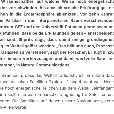
d Wissenschaftler, auf welche Weise hoch energetisch
eder verschwinden. Als aussichtsreiche Erklärung galt ei
chen in die Erdatmosphäre ablenkten. Vor zehn Jahre
e Partikel in den interplanetaren Raum verschwanden
entrum GFZ und der Universität Potsdam gemeinsam mi
sgefunden, dass beide Erklärungen gelten – entscheiden
ikel sind. Shprits sagt, dass damit einige grundlegend
im Weltall gelöst werden. „Das hilft uns auch, Prozess
Galaxien zu verstehen“, sagt der Forscher. Er fügt hinzu
ter‘ besser vorherzusagen und damit wertvolle Satellite
ptember, in Nature Communications.
hren nach, dass das Weltall radioaktiv ist. Er nutzte daz
erikanischen Satelliten Explorer 1 angebracht war. Heut
ie hoch energetische Teilchen aus dem Weltall „einfangen“
rin stellt eine extrem harsche Umgebung für Satelliten un
egen. Die Satelliten, auf denen unsere Navigationssystem
n-Allen-Gürtel.