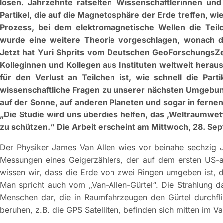
lösen. Jahrzehnte rätselten Wissenschaftlerinnen un
Partikel, die auf die Magnetosphäre der Erde treffen, wi
Prozess, bei dem elektromagnetische Wellen die Teil
wurde eine weitere Theorie vorgeschlagen, wonach di
Jetzt hat Yuri Shprits vom Deutschen GeoForschungsZ
Kolleginnen und Kollegen aus Instituten weltweit herau
für den Verlust an Teilchen ist, wie schnell die Part
wissenschaftliche Fragen zu unserer nächsten Umgebung 
auf der Sonne, auf anderen Planeten und sogar in fernen 
„Die Studie wird uns überdies helfen, das ‚Weltraumwet
zu schützen.“ Die Arbeit erscheint am Mittwoch, 28. Se
Der Physiker James Van Allen wies vor beinahe sechzig Ja
Messungen eines Geigerzählers, der auf dem ersten US-am
wissen wir, dass die Erde von zwei Ringen umgeben ist, d
Man spricht auch vom „Van-Allen-Gürtel“. Die Strahlung da
Menschen dar, die in Raumfahrzeugen den Gürtel durchfli
beruhen, z.B. die GPS Satelliten, befinden sich mitten im Va