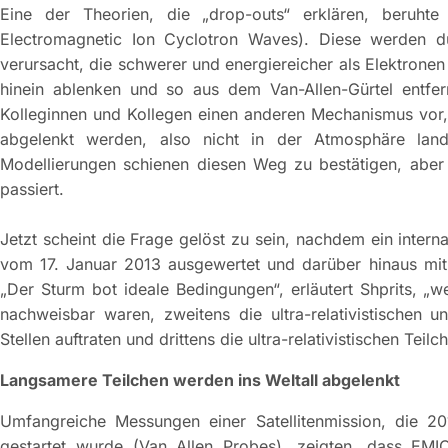
Eine der Theorien, die „drop-outs“ erklären, beruht
Electromagnetic Ion Cyclotron Waves). Diese werden 
verursacht, die schwerer und energiereicher als Elektrone
hinein ablenken und so aus dem Van-Allen-Gürtel entfe
Kolleginnen und Kollegen einen anderen Mechanismus vor,
abgelenkt werden, also nicht in der Atmosphäre lan
Modellierungen schienen diesen Weg zu bestätigen, aber
passiert.
Jetzt scheint die Frage gelöst zu sein, nachdem ein inte
vom 17. Januar 2013 ausgewertet und darüber hinaus mit
„Der Sturm bot ideale Bedingungen“, erläutert Shprits, „
nachweisbar waren, zweitens die ultra-relativistischen un
Stellen auftraten und drittens die ultra-relativistischen Te
Langsamere Teilchen werden ins Weltall abgelenkt
Umfangreiche Messungen einer Satellitenmission, die 2
gestartet wurde (Van Allen Probes), zeigten, dass EMIC