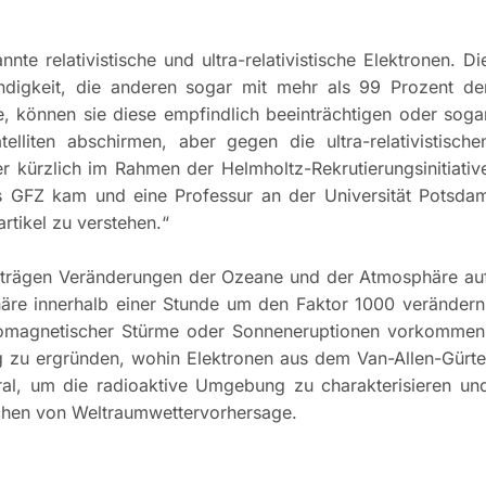
nte relativistische und ultra-relativistische Elektronen. Di
ndigkeit, die anderen sogar mit mehr als 99 Prozent de
le, können sie diese empfindlich beeinträchtigen oder soga
telliten abschirmen, aber gegen die ultra-relativistische
er kürzlich im Rahmen der Helmholtz-Rekrutierungsinitiativ
ns GFZ kam und eine Professur an der Universität Potsda
rtikel zu verstehen.“
 trägen Veränderungen der Ozeane und der Atmosphäre au
häre innerhalb einer Stunde um den Faktor 1000 verändern
eomagnetischer Stürme oder Sonneneruptionen vorkommen
g zu ergründen, wohin Elektronen aus dem Van-Allen-Gürte
ral, um die radioaktive Umgebung zu charakterisieren un
chen von Weltraumwettervorhersage.