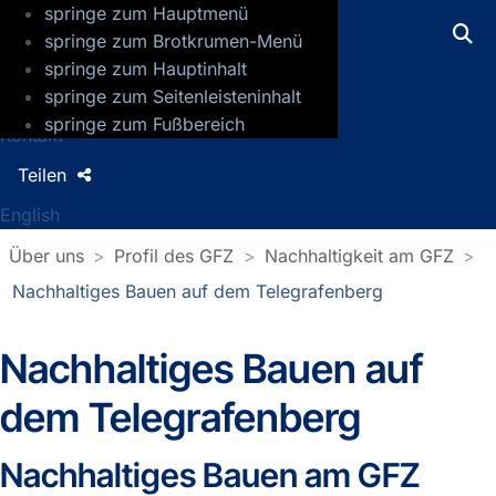
springe zum Hauptmenü
GFZ Helmholtz-Zentrum für Geoforsch
springe zum Brotkrumen-Menü
springe zum Hauptinhalt
Presse
springe zum Seitenleisteninhalt
Jobs
springe zum Fußbereich
Kontakt
Teilen
English
Über uns
Profil des GFZ
Nachhaltigkeit am GFZ
Nachhaltiges Bauen auf dem Telegrafenberg
Nachhaltiges Bauen auf
dem Telegrafenberg
Nachhaltiges Bauen am GFZ