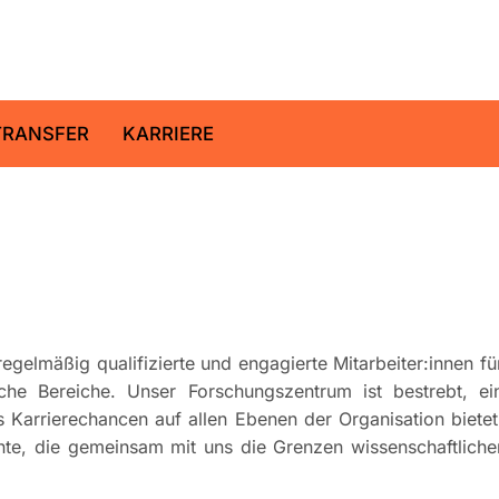
ltz-Zentrum für Geoforschung
TRANSFER
KARRIERE
elmäßig qualifizierte und engagierte Mitarbeiter:innen fü
che Bereiche. Unser Forschungszentrum ist bestrebt, ei
as Karrierechancen auf allen Ebenen der Organisation bietet
nte, die gemeinsam mit uns die Grenzen wissenschaftliche