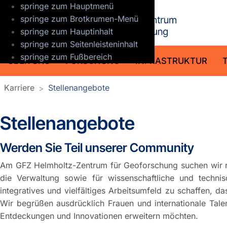
springe zum Hauptmenü
GFZ Helmho
springe zum Brotkrumen-Menü
springe zum Hauptinhalt
springe zum Seitenleisteninhalt
springe zum Fußbereich
ÜBER UNS
FORSCHUNG
INFRASTRUKTUR
Karriere
Stellenangebote
Stellenangebote
Werden Sie Teil unserer Community
Am GFZ Helmholtz-Zentrum für Geoforschung suchen wir reg
die Verwaltung sowie für wissenschaftliche und technis
integratives und vielfältiges Arbeitsumfeld zu schaffen, d
Wir begrüßen ausdrücklich Frauen und internationale Tale
Entdeckungen und Innovationen erweitern möchten.