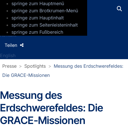
springe zum Hauptmenü
GFZ Helmholtz-Zentrum für Geoforsch
springe zum Brotkrumen-Menü
springe zum Hauptinhalt
Presse
springe zum Seitenleisteninhalt
Jobs
springe zum Fußbereich
Kontakt
Teilen
English
Presse
Spotlights
Messung des Erdschwerefeldes:
Die GRACE-Missionen
Messung des
Erdschwerefeldes: Die
GRACE-Missionen