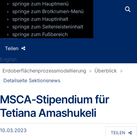
springe zum Hauptmenü
GFZ Helmholtz-Zentrum für Geoforsch
springe zum Brotkrumen-Menü
springe zum Hauptinhalt
Presse
springe zum Seitenleisteninhalt
Jobs
springe zum Fußbereich
Kontakt
Teilen
English
Erdoberflächenprozessmodellierung
Überblick
Detailseite Sektionsnews
MSCA-Stipendium für
Detailseite Sektionsnews
Tetiana Amashukeli
10.03.2023
TEILEN