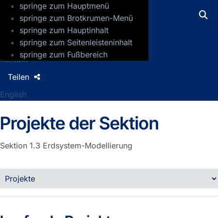
springe zum Hauptmenü
GFZ Helmholtz-Zentrum für Geoforsch
springe zum Brotkrumen-Menü
springe zum Hauptinhalt
Presse
springe zum Seitenleisteninhalt
Jobs
springe zum Fußbereich
Kontakt
Teilen
English
Projekte der Sektion
Sektion 1.3
Erdsystem-Modellierung