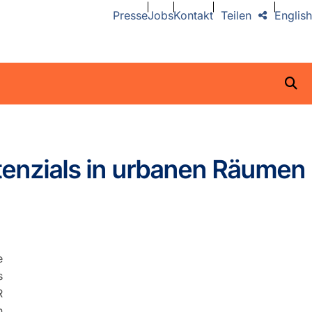
Presse
Jobs
Kontakt
Teilen
English
tenzials in urbanen Räumen
e
s
R
n