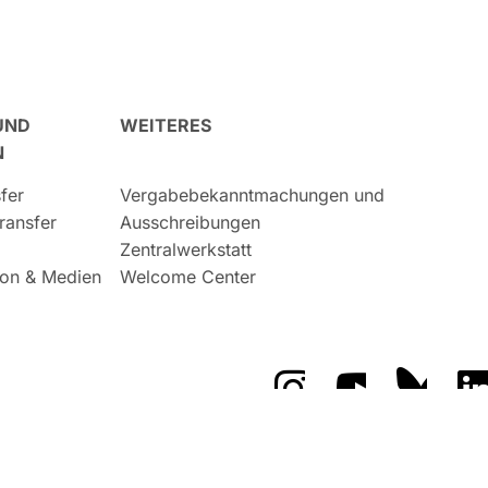
UND
WEITERES
N
fer
Vergabebekanntmachungen und
ransfer
Ausschreibungen
Zentralwerkstatt
on & Medien
Welcome Center
Das GFZ auf Instragr
Das GFZ auf 
Das GF