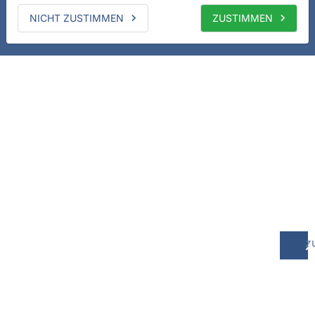
NICHT ZUSTIMMEN
ZUSTIMMEN
z