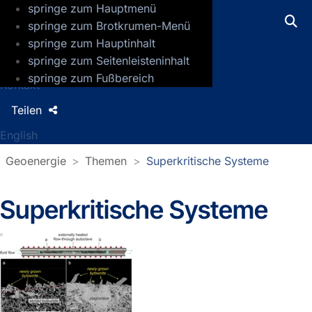
springe zum Hauptmenü
GFZ Helmholtz-Zentrum für Geoforsch
springe zum Brotkrumen-Menü
springe zum Hauptinhalt
Presse
springe zum Seitenleisteninhalt
Jobs
springe zum Fußbereich
Kontakt
Teilen
English
Geoenergie
Themen
Superkritische Systeme
Superkritische Systeme