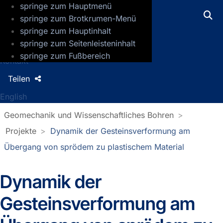
springe zum Hauptmenü
GFZ Helmholtz-Zentrum für Geoforsch
springe zum Brotkrumen-Menü
springe zum Hauptinhalt
Presse
springe zum Seitenleisteninhalt
Jobs
springe zum Fußbereich
Kontakt
Teilen
English
Geomechanik und Wissenschaftliches Bohren
Projekte
Dynamik der Gesteinsverformung am
Übergang von sprödem zu plastischem Material
Dynamik der
Gesteinsverformung am