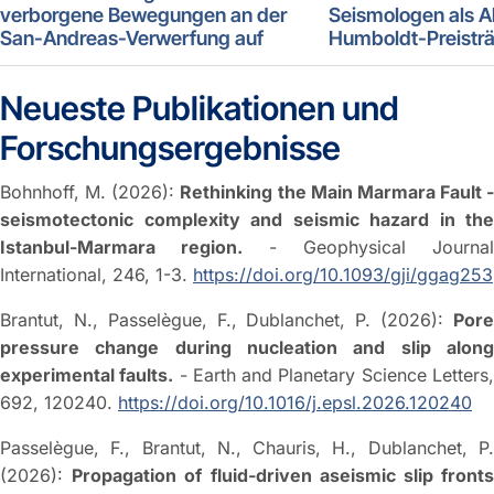
verborgene Bewegungen an der
Seismologen als A
San-Andreas-Verwerfung auf
Humboldt-Preistr
Neueste Publikationen und
Forschungsergebnisse
Bohnhoff, M. (2026):
Rethinking the Main Marmara Fault -
seismotectonic complexity and seismic hazard in the
Istanbul-Marmara region.
- Geophysical Journal
International, 246, 1-3.
https://doi.org/10.1093/gji/ggag253
Brantut, N., Passelègue, F., Dublanchet, P. (2026):
Pore
pressure change during nucleation and slip along
experimental faults.
- Earth and Planetary Science Letters
692, 120240.
https://doi.org/10.1016/j.epsl.2026.120240
Passelègue, F., Brantut, N., Chauris, H., Dublanchet, P.
(2026):
Propagation of fluid-driven aseismic slip front