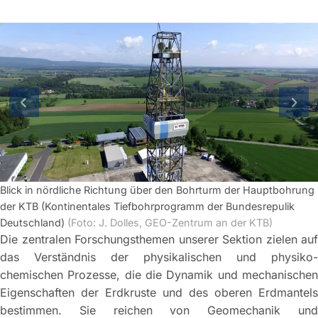
vorherige Folie
näch
Blick in nördliche Richtung über den Bohrturm der Hauptbohrung
der KTB (Kontinentales Tiefbohrprogramm der Bundesrepulik
Deutschland)
(Foto: J. Dolles, GEO-Zentrum an der KTB)
Die zentralen Forschungsthemen unserer Sektion zielen auf
das Verständnis der physikalischen und physiko-
chemischen Prozesse, die die Dynamik und mechanischen
Eigenschaften der Erdkruste und des oberen Erdmantels
bestimmen. Sie reichen von Geomechanik und