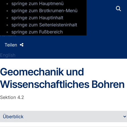
springe zum Hauptmenü
GFZ Helmholtz-Zentrum für Geoforsch
springe zum Brotkrumen-Menü
springe zum Hauptinhalt
Presse
springe zum Seitenleisteninhalt
Jobs
springe zum Fußbereich
Kontakt
Teilen
English
Geomechanik und
Wissenschaftliches Bohren
Sektion 4.2