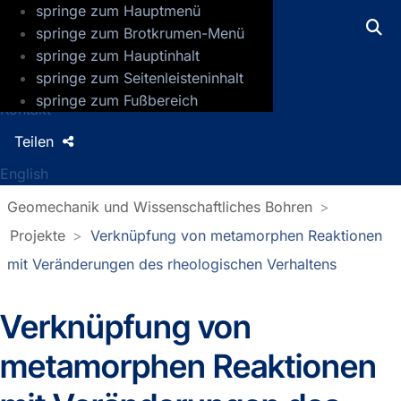
springe zum Hauptmenü
GFZ Helmholtz-Zentrum für Geoforsch
springe zum Brotkrumen-Menü
springe zum Hauptinhalt
Presse
springe zum Seitenleisteninhalt
Jobs
springe zum Fußbereich
Kontakt
Teilen
English
Geomechanik und Wissenschaftliches Bohren
Projekte
Verknüpfung von metamorphen Reaktionen
mit Veränderungen des rheologischen Verhaltens
Verknüpfung von
metamorphen Reaktionen