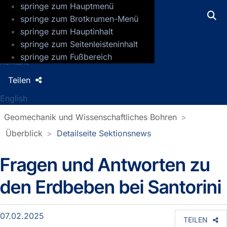
springe zum Hauptmenü
GFZ Helmholtz-Zentrum für Geoforsch
springe zum Brotkrumen-Menü
springe zum Hauptinhalt
Presse
springe zum Seitenleisteninhalt
Jobs
springe zum Fußbereich
Kontakt
Teilen
English
Geomechanik und Wissenschaftliches Bohren
Überblick
Detailseite Sektionsnews
Fragen und Antworten zu
Detailseite Sektionsnews
den Erdbeben bei Santorini
07.02.2025
TEILEN