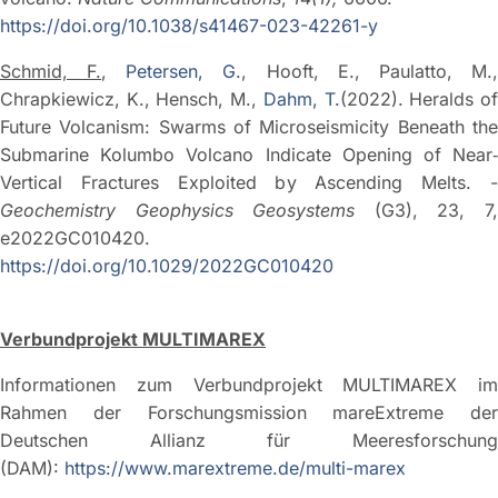
https://doi.org/10.1038/s41467-023-42261-y
Schmid, F.
,
Petersen, G.
, Hooft, E., Paulatto, M.
Chrapkiewicz, K., Hensch, M.,
Dahm, T.
(2022). Heralds o
Future Volcanism: Swarms of Microseismicity Beneath the
Submarine Kolumbo Volcano Indicate Opening of Near‐
Vertical Fractures Exploited by Ascending Melts. -
Geochemistry Geophysics Geosystems
(G3), 23, 7
e2022GC010420.
https://doi.org/10.1029/2022GC010420
Verbundprojekt MULTIMAREX
Informationen zum Verbundprojekt MULTIMAREX im
Rahmen der Forschungsmission mareExtreme der
Deutschen Allianz für Meeresforschung
(DAM):
https://www.marextreme.de/multi-marex