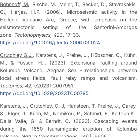
Bohnhoff, M.
, Rische, M., Meier, T., Becker, D., Stavrakakis,
G., Harjes, H.P. (2006). Microseismic activity in the
Hellenic Volcanic Arc, Greece, with emphasis on the
seismotectonic setting of the Santorini-Amorgos
zone.
Tectonophysics,
423
, 17-33.
https://doi.org/10.1016/j.tecto.2006.03.024
Crutchley G.J.
, Karstens, J., Preine, J., Hübscher, C., Kühn,
M., & Fossen, H.l. (2023). Extensional faulting around
Kolumbo Volcano, Aegean Sea - relationships between
local stress fields, fault relay ramps and volcanism.
Tectonics
,
42
, e2023TC007951.
https://doi.org/10.1029/2023TC007951
Karstens, J.
, Crutchley, G. J, Hansteen, T. Preine, J., Carey
S., Elger, J., Kühn, M., Nomikou, P., Schmid, F., Kelfoun K.,
Dalla Valle, G. & Berndt, C. (2023). Cascading events
during the 1650 tsunamigenic eruption of Kolumbo
volcano.
Nature Communications
,
14(1),
6606.