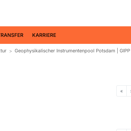
ltz-Zentrum für Geoforschung
TRANSFER
KARRIERE
ktur
Geophysikalischer Instrumentenpool Potsdam | GIPP
«