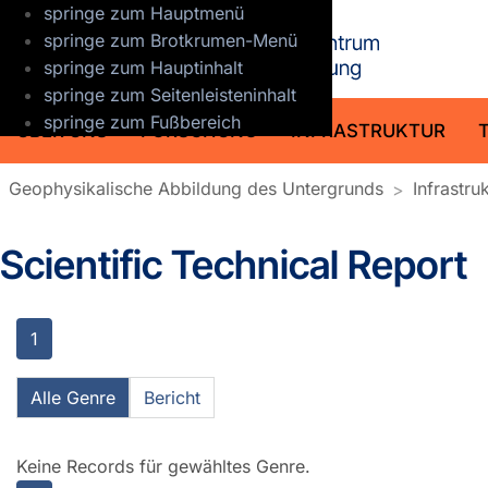
springe zum Hauptmenü
GFZ Helmho
springe zum Brotkrumen-Menü
springe zum Hauptinhalt
springe zum Seitenleisteninhalt
springe zum Fußbereich
ÜBER UNS
FORSCHUNG
INFRASTRUKTUR
Geophysikalische Abbildung des Untergrunds
Infrastru
Scientific Technical Report
1
Alle Genre
Bericht
Keine Records für gewähltes Genre.