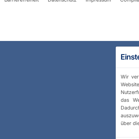
Einst
Wir ver
Website
Nutzerf
das We
Dadurc
auszuwe
über di