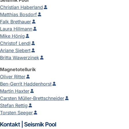
Christian Haberland
Matthias Bosdorf
Falk Brethauer
Laura Hillmann
Mike Hönig
Christof Lendl
Ariane Siebert
Britta Wawerzinek
Magnetotellurik
Oliver Ritter
Ben-Gerrit Haddenhorst
Martin Haxter
Carsten Müller-Brettschneider
Stefan Rettig
Torsten Seeger
Kontakt | Seismik Pool