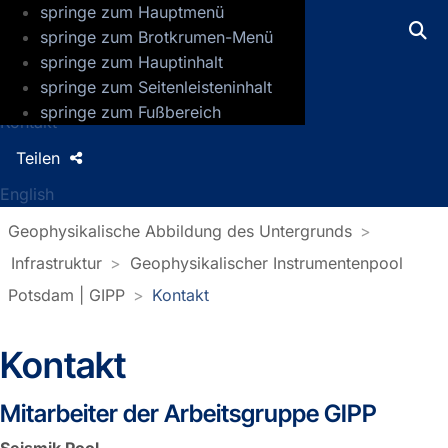
springe zum Hauptmenü
GFZ Helmholtz-Zentrum für Geoforsch
springe zum Brotkrumen-Menü
springe zum Hauptinhalt
Presse
springe zum Seitenleisteninhalt
Jobs
springe zum Fußbereich
Kontakt
Teilen
English
Geophysikalische Abbildung des Untergrunds
Infrastruktur
Geophysikalischer Instrumentenpool
Potsdam | GIPP
Kontakt
Kontakt
Mitarbeiter der Arbeitsgruppe GIPP
Seismik Pool