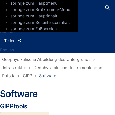
springe zum Hauptmenü
GFZ Helmholtz-Zentrum für Geoforsch
springe zum Brotkrumen-Menü
springe zum Hauptinhalt
Presse
springe zum Seitenleisteninhalt
Jobs
springe zum Fußbereich
Kontakt
Teilen
English
Geophysikalische Abbildung des Untergrunds
Infrastruktur
Geophysikalischer Instrumentenpool
Potsdam | GIPP
Software
Software
GIPPtools