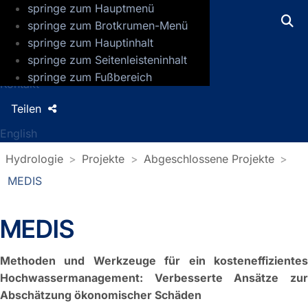
springe zum Hauptmenü
GFZ Helmholtz-Zentrum für Geoforsch
springe zum Brotkrumen-Menü
springe zum Hauptinhalt
Presse
springe zum Seitenleisteninhalt
Jobs
springe zum Fußbereich
Kontakt
Teilen
English
Hydrologie
Projekte
Abgeschlossene Projekte
MEDIS
MEDIS
Methoden und Werkzeuge für ein kosteneffizientes
Hochwassermanagement: Verbesserte Ansätze zur
Abschätzung ökonomischer Schäden