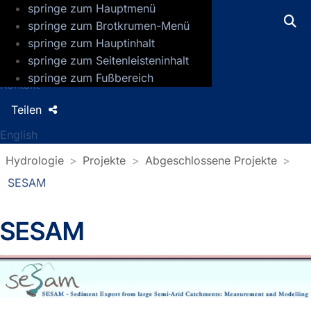
springe zum Hauptmenü
GFZ Helmholtz-Zentrum für Geoforsch
springe zum Brotkrumen-Menü
springe zum Hauptinhalt
Presse
springe zum Seitenleisteninhalt
Jobs
springe zum Fußbereich
Kontakt
Teilen
English
Hydrologie
Projekte
Abgeschlossene Projekte
SESAM
SESAM