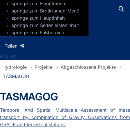
springe zum Hauptmenü
GFZ Helmholtz-Zentrum für Geoforsch
springe zum Brotkrumen-Menü
springe zum Hauptinhalt
Presse
springe zum Seitenleisteninhalt
Jobs
springe zum Fußbereich
Kontakt
Teilen
English
Hydrologie
Projekte
Abgeschlossene Projekte
TASMAGOG
TASMAGOG
Temporal And Spatial Multiscale Assessment of mass
transport by combination of Gravity Observations from
GRACE and terrestrial stations