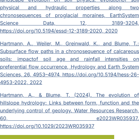
physical and hydraulic properties along two
chronosequences of proglacial moraines, EarthSystem
Science Data, 12, 3189-3204,
https://doi.org/10.5194/essd-12-3189-2020, 2020
Hartmann, A., Weiler, M., Greinwald, K., and Blume, T.:
Subsurface flow paths in a chronosequence of calcareous
soils: impactof soil age and rainfall intensities on
preferential flow occurrence, Hydrology and Earth System
Sciences, 26, 4953–4974, https://doi.org/10.5194/hess-26-
4953-2022, 2022
Hartmann, A., & Blume, T. (2024). The evolution of
hillslope hydrology: Links between form, function and the
underlying control of geology. Water Resources Research,
60, e2023WR035937.
https://doi.org/10.1029/2023WR035937