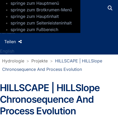
springe zum Hauptmenü
GFZ Helmholtz-Zentrum für Geoforsch
springe zum Brotkrumen-Menü
springe zum Hauptinhalt
Presse
springe zum Seitenleisteninhalt
Jobs
springe zum Fußbereich
Kontakt
Teilen
English
Hydrologie
Projekte
HILLSCAPE | HILLSlope
Chronosequence And Process Evolution
HILLSCAPE | HILLSlope
Chronosequence And
Process Evolution