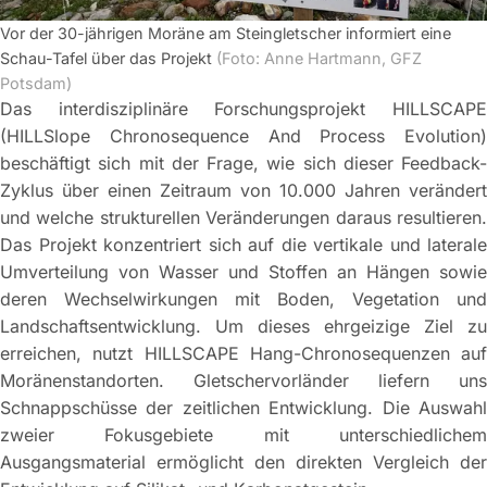
vorherige Folie
näch
Vor der 30-jährigen Moräne am Steingletscher informiert eine
Schau-Tafel über das Projekt
(Foto: Anne Hartmann, GFZ
Potsdam)
Das interdisziplinäre Forschungsprojekt HILLSCAPE
(HILLSlope Chronosequence And Process Evolution)
beschäftigt sich mit der Frage, wie sich dieser Feedback-
Zyklus über einen Zeitraum von 10.000 Jahren verändert
und welche strukturellen Veränderungen daraus resultieren.
Das Projekt konzentriert sich auf die vertikale und laterale
Umverteilung von Wasser und Stoffen an Hängen sowie
deren Wechselwirkungen mit Boden, Vegetation und
Landschaftsentwicklung. Um dieses ehrgeizige Ziel zu
erreichen, nutzt HILLSCAPE Hang-Chronosequenzen auf
Moränenstandorten. Gletschervorländer liefern uns
Schnappschüsse der zeitlichen Entwicklung. Die Auswahl
zweier Fokusgebiete mit unterschiedlichem
Ausgangsmaterial ermöglicht den direkten Vergleich der