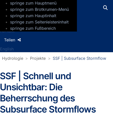
springe zum Hauptmenü
GFZ Helmholtz-Zentrum für Geoforsch
springe zum Brotkrumen-Menü
springe zum Hauptinhalt
Presse
springe zum Seitenleisteninhalt
Jobs
springe zum Fußbereich
Kontakt
Teilen
English
Hydrologie
Projekte
SSF | Subsurface Stormflow
SSF | Schnell und
Unsichtbar: Die
Beherrschung des
Subsurface Stormflows