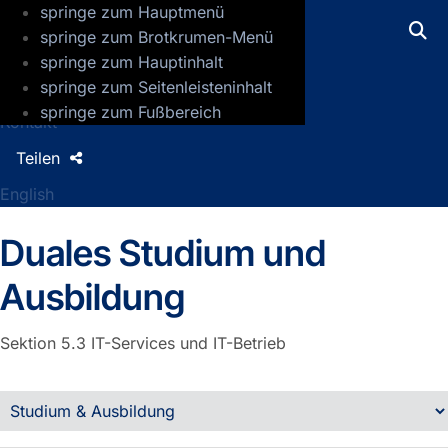
springe zum Hauptmenü
GFZ Helmholtz-Zentrum für Geoforsch
springe zum Brotkrumen-Menü
springe zum Hauptinhalt
Presse
springe zum Seitenleisteninhalt
Jobs
springe zum Fußbereich
Kontakt
Teilen
English
Duales Studium und
Ausbildung
Sektion 5.3
IT-Services und IT-Betrieb