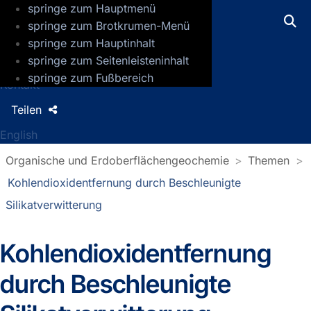
springe zum Hauptmenü
GFZ Helmholtz-Zentrum für Geoforsch
springe zum Brotkrumen-Menü
springe zum Hauptinhalt
Presse
springe zum Seitenleisteninhalt
Jobs
springe zum Fußbereich
Kontakt
Teilen
English
Organische und Erdoberflächengeochemie
Themen
Kohlendioxidentfernung durch Beschleunigte
Silikatverwitterung
Kohlendioxidentfernung
durch Beschleunigte