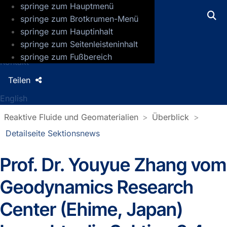
springe zum Hauptmenü
GFZ Helmholtz-Zentrum für Geoforsch
springe zum Brotkrumen-Menü
springe zum Hauptinhalt
Presse
springe zum Seitenleisteninhalt
Jobs
springe zum Fußbereich
Kontakt
Teilen
English
Reaktive Fluide und Geomaterialien
Überblick
Detailseite Sektionsnews
Prof. Dr. Youyue Zhang vom
Detailseite Sektionsnews
Geodynamics Research
Center (Ehime, Japan)